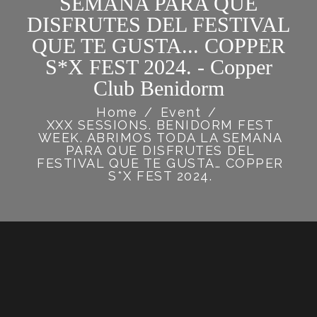
SEMANA PARA QUE
DISFRUTES DEL FESTIVAL
QUE TE GUSTA... COPPER
S*X FEST 2024. - Copper
Club Benidorm
Home
/
Event
/
XXX SESSIONS. BENIDORM FEST
WEEK. ABRIMOS TODA LA SEMANA
PARA QUE DISFRUTES DEL
FESTIVAL QUE TE GUSTA… COPPER
S*X FEST 2024.