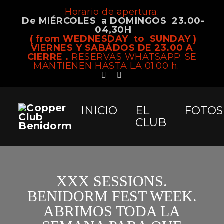
Horario de apertura:
De MIÉRCOLES a DOMINGOS 23.00-
04,30H
( from WEDNESDAY to SUNDAY )
VIERNES Y SABÁDOS DE 23.00 A
CIERRE .
RESERVAS WHATSAPP. SE
MANTIENEN HASTA LA 01.00 h.
INICIO
EL
FOTOS
CLUB
XXX SESSIONS.
BENIDORM FEST WEEK.
ABRIMOS TODA LA