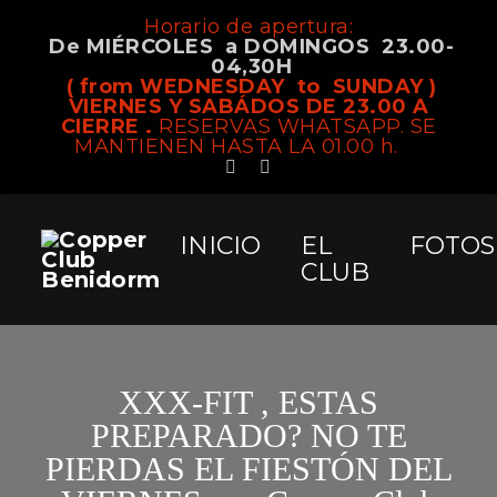
Horario de apertura:
De MIÉRCOLES a DOMINGOS 23.00-
04,30H
( from WEDNESDAY to SUNDAY )
VIERNES Y SABÁDOS DE 23.00 A
CIERRE .
RESERVAS WHATSAPP. SE
MANTIENEN HASTA LA 01.00 h.
INICIO
EL
FOTOS
CLUB
XXX-FIT , ESTAS
PREPARADO? NO TE
PIERDAS EL FIESTÓN DEL