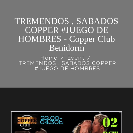
TREMENDOS , SABADOS
COPPER #JUEGO DE
HOMBRES - Copper Club
Benidorm
Home
/
Event
/
TREMENDOS , SABADOS COPPER
#JUEGO DE HOMBRES