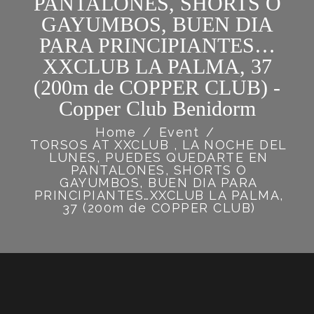
PANTALONES, SHORTS O
GAYUMBOS, BUEN DIA
PARA PRINCIPIANTES…
XXCLUB LA PALMA, 37
(200m de COPPER CLUB) -
Copper Club Benidorm
Home
/
Event
/
TORSOS AT XXCLUB , LA NOCHE DEL
LUNES, PUEDES QUEDARTE EN
PANTALONES, SHORTS O
GAYUMBOS, BUEN DIA PARA
PRINCIPIANTES…XXCLUB LA PALMA,
37 (200m de COPPER CLUB)