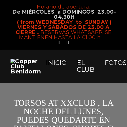
Horario de apertura:
De MIÉRCOLES a DOMINGOS 23.00-
04,30H
( from WEDNESDAY to SUNDAY )
VIERNES Y SABÁDOS DE 23.00 A
CIERRE .
RESERVAS WHATSAPP. SE
MANTIENEN HASTA LA 01.00 h.
INICIO
EL
FOTOS
CLUB
TORSOS AT XXCLUB , LA
NOCHE DEL LUNES,
PUEDES QUEDARTE EN