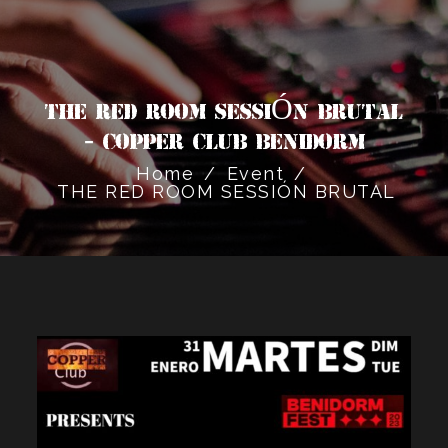
THE RED ROOM SESSIÓN BRUTAL
- Copper Club Benidorm
Home
/
Event
/
THE RED ROOM SESSIÓN BRUTAL