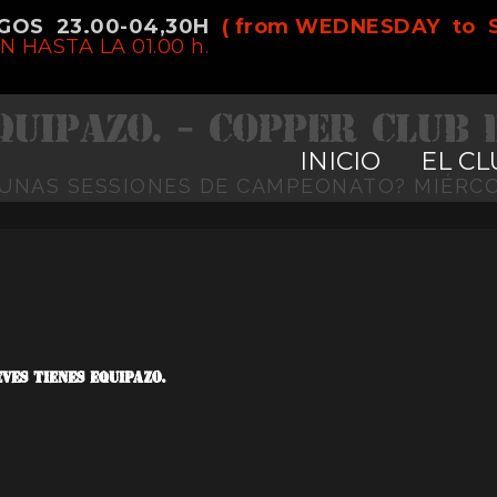
GOS 23.00-04,30H
( from WEDNESDAY to 
ESSIONES DE CAMPEONATO
 HASTA LA 01.00 h.
QUIPAZO. - Copper Club
INICIO
EL CL
 UNAS SESSIONES DE CAMPEONATO? MIÉRCOL
VES TIENES EQUIPAZO.