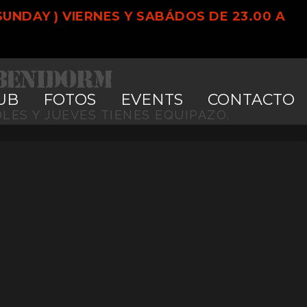
SUNDAY )
VIERNES Y SABÁDOS DE 23.00 A
? MIÉRCOLES Y JUEVES
 Benidorm
UB
FOTOS
EVENTS
CONTACTO
ES Y JUEVES TIENES EQUIPAZO.