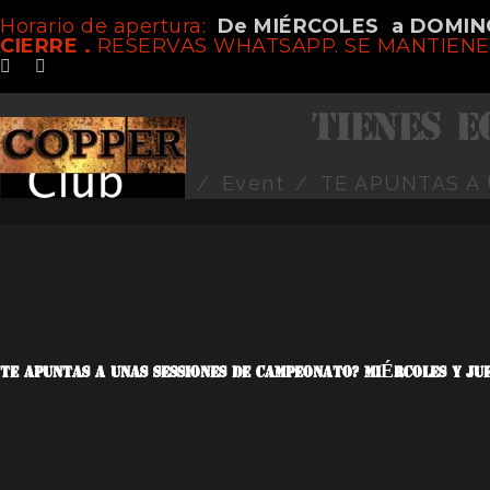
Horario de apertura:
De MIÉRCOLES a DOMIN
TE APUNTAS A UNAS S
CIERRE .
RESERVAS WHATSAPP. SE MANTIENEN
TIENES E
Home
/
Event
/
TE APUNTAS A
TE APUNTAS A UNAS SESSIONES DE CAMPEONATO? MIÉRCOLES Y JUE