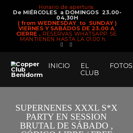
Horario de apertura:
De MIÉRCOLES a DOMINGOS 23.00-
04,30H
( from WEDNESDAY to SUNDAY )
VIERNES Y SABÁDOS DE 23.00 A
CIERRE .
RESERVAS WHATSAPP. SE
MANTIENEN HASTA LA 01.00 h.
INICIO
EL
FOTOS
CLUB
SUPERNENES XXXL S*X
PARTY EN SESSION
BRUTAL DE SÁBADO ,