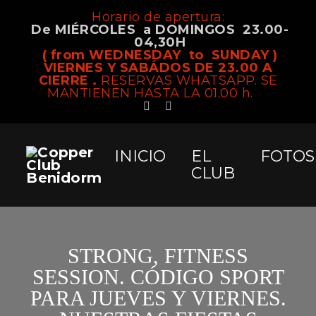
Horario de apertura:
De MIÉRCOLES a DOMINGOS 23.00-
04,30H
( from WEDNESDAY to SUNDAY )
VIERNES Y SABÁDOS DE 23.00 A
CIERRE .
RESERVAS WHATSAPP. SE
MANTIENEN HASTA LA 01.00 h.
INICIO
EL
FOTOS
CLUB
STRONG, FITNESS
SESSION. CÓDIGO SPORT
PARA JUEVES Y VIERNES.