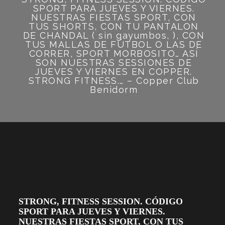
SPORT PARA JUEVES Y VIERNES.
NUESTRAS FIESTAS SPORT, CON
TUS SHORTS, CON TU PANTALON
DE CHANDAL ( sin gayumbos, ), CON
TUS MALLAS DE FÚTBOL O LAS DE
CORRER, SPORT MORBOSITO… ASÍ
SON NUESTRAS SESSIONES DE
JUEVES Y VIERNES EN COPPER.
STRONG FITNESS.… – Copper Club
Benidorm
STRONG, FITNESS SESSION. CÓDIGO
SPORT PARA JUEVES Y VIERNES.
NUESTRAS FIESTAS SPORT, CON TUS