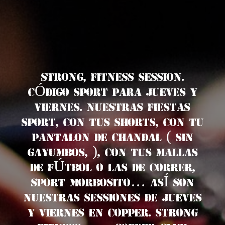
STRONG, FITNESS SESSION.
CÓDIGO SPORT PARA JUEVES Y
VIERNES. NUESTRAS FIESTAS
SPORT, CON TUS SHORTS, CON TU
PANTALON DE CHANDAL ( sin
gayumbos, ), CON TUS MALLAS
DE FÚTBOL O LAS DE CORRER,
SPORT MORBOSITO… ASÍ SON
NUESTRAS SESSIONES DE JUEVES
Y VIERNES EN COPPER. STRONG