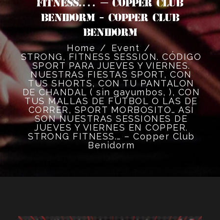
FITNESS.… – Copper Club
Benidorm - Copper Club
Benidorm
Home
/
Event
/
STRONG, FITNESS SESSION. CÓDIGO
SPORT PARA JUEVES Y VIERNES.
NUESTRAS FIESTAS SPORT, CON
TUS SHORTS, CON TU PANTALON
DE CHANDAL ( sin gayumbos, ), CON
TUS MALLAS DE FÚTBOL O LAS DE
CORRER, SPORT MORBOSITO… ASÍ
SON NUESTRAS SESSIONES DE
JUEVES Y VIERNES EN COPPER.
STRONG FITNESS.… – Copper Club
Benidorm