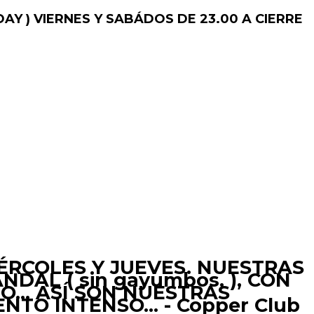
AY )
VIERNES Y SABÁDOS DE 23.00 A CIERRE
IÉRCOLES Y JUEVES. NUESTRAS
DAL ( sin gayumbos, ), CON
TO… ASÍ SON NUESTRAS
NTO INTENSO… - Copper Club