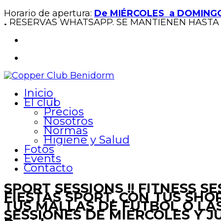
Horario de apertura:
De MIÉRCOLES a DOMINGO
.
RESERVAS WHATSAPP. SE MANTIENEN HASTA 
Inicio
El club
Precios
Nosotros
Normas
Higiene y Salud
Fotos
Events
Contacto
SPORT SESSIONS !! FITNESS 
FIESTAS SPORT, CON TUS SHOR
TUS MALLAS DE FUTBOL O LA
SESSIONES DE MIÉRCOLES Y J