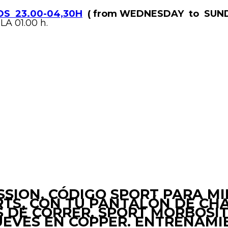
S 23.00-04,30H
( from WEDNESDAY to SUND
LA 01.00 h.
SESSION. CÓDIGO SPORT PARA M
TS, CON TU PANTALÓN DE CHAN
S DE CORRER, SPORT MORBOSI
UEVES EN COPPER. ENTRENAMIE