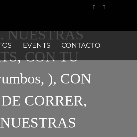
SION. CÓDIGO
S. NUESTRAS
TOS
EVENTS
CONTACTO
TS, CON TU
mbos, ), CON
 DE CORRER,
 NUESTRAS