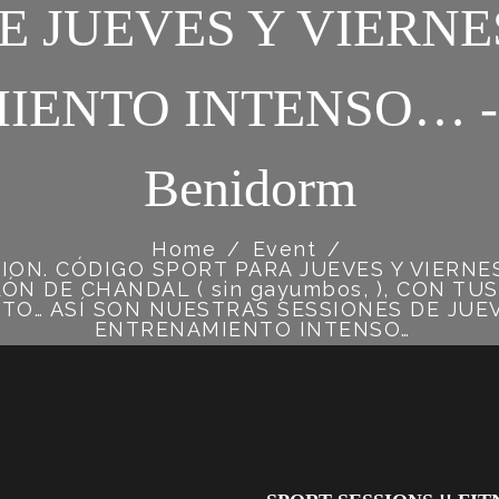
E JUEVES Y VIERNE
ENTO INTENSO… - C
Benidorm
Home
/
Event
/
SION. CÓDIGO SPORT PARA JUEVES Y VIERNE
N DE CHANDAL ( sin gayumbos, ), CON TU
TO… ASÍ SON NUESTRAS SESSIONES DE JUEV
ENTRENAMIENTO INTENSO…