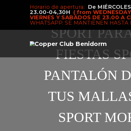
Horario de apertura:
De MIÉRCOLE
SPORT SESSI
23.00-04,30H
( from WEDNESDAY
VIERNES Y SABÁDOS DE 23.00 A C
WHATSAPP. SE MANTIENEN HASTA 
SPORT PARA
FIESTAS S
PANTALÓN DE
TUS MALLAS
SPORT MO