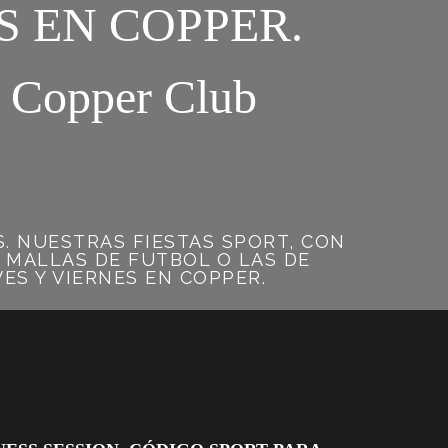
S EN COPPER.
opper Club
S. NUESTRAS FIESTAS SPORT, CON
S MALLAS DE FUTBOL O LAS DE
ES Y VIERNES EN COPPER.