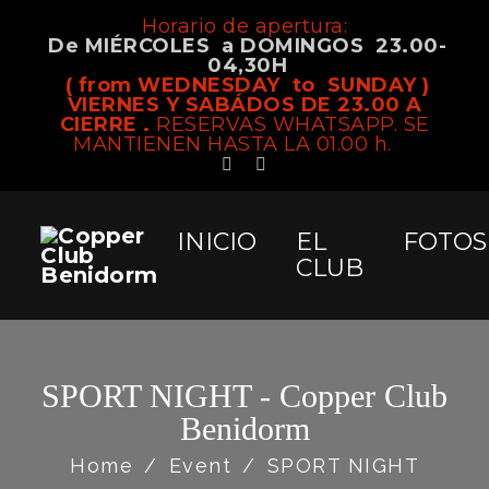
Horario de apertura:
De MIÉRCOLES a DOMINGOS 23.00-
04,30H
( from WEDNESDAY to SUNDAY )
VIERNES Y SABÁDOS DE 23.00 A
CIERRE .
RESERVAS WHATSAPP. SE
MANTIENEN HASTA LA 01.00 h.
INICIO
EL
FOTOS
CLUB
SPORT NIGHT - Copper Club
Benidorm
Home
/
Event
/
SPORT NIGHT