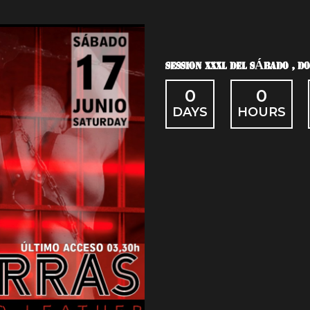
SESSION XXXL DEL SÁBADO , D
0
0
DAYS
HOURS