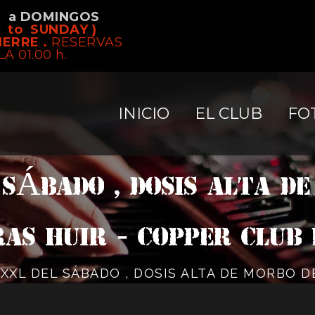
S a DOMINGOS
 to SUNDAY )
IERRE .
RESERVAS
LA 01.00 h.
INICIO
EL CLUB
FO
 SÁBADO , DOSIS ALTA D
AS HUIR - Copper Club
XXXL DEL SÁBADO , DOSIS ALTA DE MORBO 