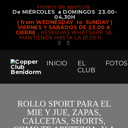
Horario de apertura:
De MIÉRCOLES a DOMINGOS 23.00-
04,30H
( from WEDNESDAY to SUNDAY )
VIERNES Y SABÁDOS DE 23.00 A
CIERRE .
RESERVAS WHATSAPP. SE
MANTIENEN HASTA LA 01.00 h.
INICIO
EL
FOTOS
CLUB
ROLLO SPORT PARA EL
MIE Y JUE, ZAPAS,
CALCETAS, SHORTS,