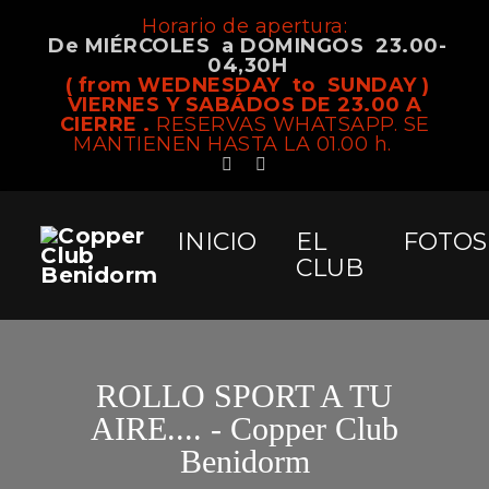
Horario de apertura:
De MIÉRCOLES a DOMINGOS 23.00-
04,30H
( from WEDNESDAY to SUNDAY )
VIERNES Y SABÁDOS DE 23.00 A
CIERRE .
RESERVAS WHATSAPP. SE
MANTIENEN HASTA LA 01.00 h.
INICIO
EL
FOTOS
CLUB
ROLLO SPORT A TU
AIRE.... - Copper Club
Benidorm