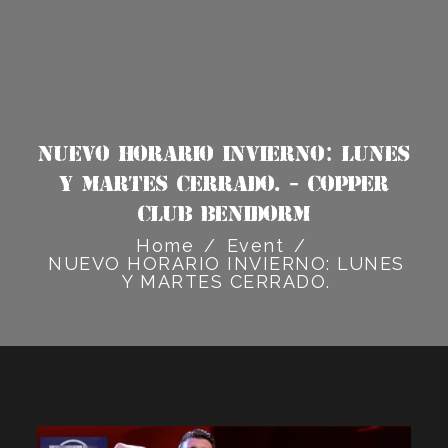
NUEVO HORARIO INVIERNO: LUNES
Y MARTES CERRADO. - Copper
Club Benidorm
Home
/
Event
/
NUEVO HORARIO INVIERNO: LUNES
Y MARTES CERRADO.