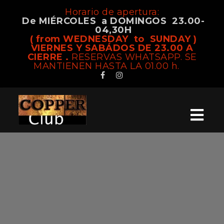
Horario de apertura:
De MIÉRCOLES a DOMINGOS 23.00-
04,30H
( from WEDNESDAY to SUNDAY )
VIERNES Y SABÁDOS DE 23.00 A
CIERRE .
RESERVAS WHATSAPP. SE
MANTIENEN HASTA LA 01.00 h.