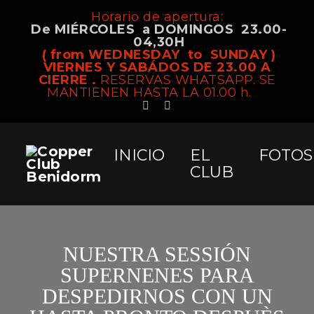
Horario de apertura:
De MIÉRCOLES a DOMINGOS 23.00-
04,30H
( from WEDNESDAY to SUNDAY )
VIERNES Y SABÁDOS DE 23.00 A
CIERRE .
RESERVAS WHATSAPP. SE
MANTIENEN HASTA LA 01.00 h.
INICIO
EL
FOTOS
CLUB
NUESTRA SESSIÓN
SUPERNENES PARA
DESPEDIRNOS CON UN