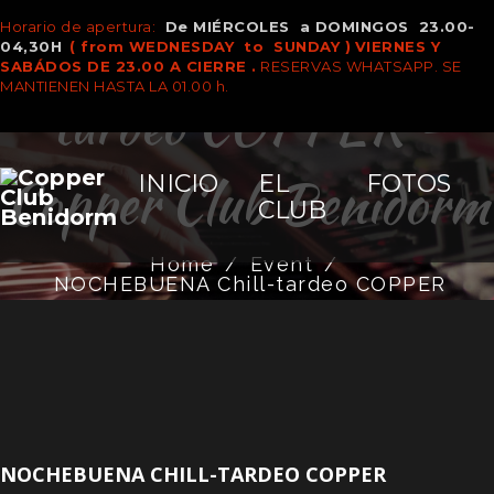
NOCHEBUENA Chill-
Horario de apertura:
De MIÉRCOLES a DOMINGOS 23.00-
04,30H
( from WEDNESDAY to SUNDAY )
VIERNES Y
SABÁDOS DE 23.00 A CIERRE .
RESERVAS WHATSAPP. SE
MANTIENEN HASTA LA 01.00 h.
tardeo COPPER -
Copper Club Benidorm
INICIO
EL
FOTOS
CLUB
Home
/
Event
/
NOCHEBUENA Chill-tardeo COPPER
NOCHEBUENA CHILL-TARDEO COPPER