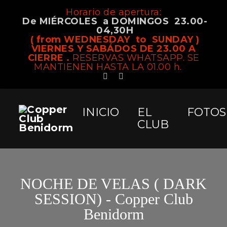
Horario de apertura:
De MIÉRCOLES a DOMINGOS 23.00-
04,30H
( from WEDNESDAY to SUNDAY )
VIERNES Y SABÁDOS DE 23.00 A
CIERRE .
RESERVAS WHATSAPP. SE
MANTIENEN HASTA LA 01.00 h.
INICIO
EL
FOTOS
CLUB
NOCHE DE VELAS ( DARK
SESSION) - Copper Club
Benidorm