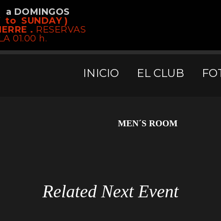
S a DOMINGOS
OOM - Copper Club 
 to SUNDAY )
IERRE .
RESERVAS
LA 01.00 h.
Home
/
Event
/
MEN´S ROOM
INICIO
EL CLUB
FO
MEN´S ROOM
Related Next Event