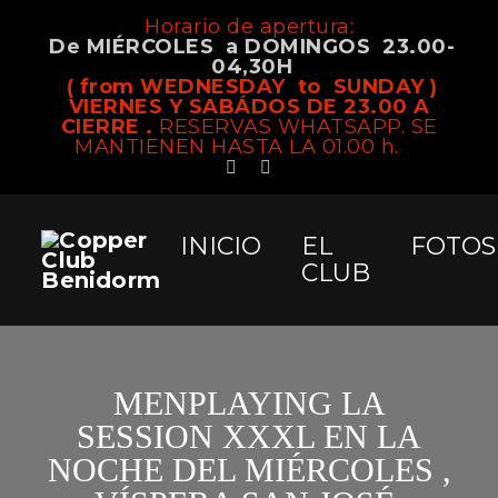
Horario de apertura:
De MIÉRCOLES a DOMINGOS 23.00-
04,30H
( from WEDNESDAY to SUNDAY )
VIERNES Y SABÁDOS DE 23.00 A
CIERRE .
RESERVAS WHATSAPP. SE
MANTIENEN HASTA LA 01.00 h.
INICIO
EL
FOTOS
CLUB
MENPLAYING LA
SESSION XXXL EN LA
NOCHE DEL MIÉRCOLES ,