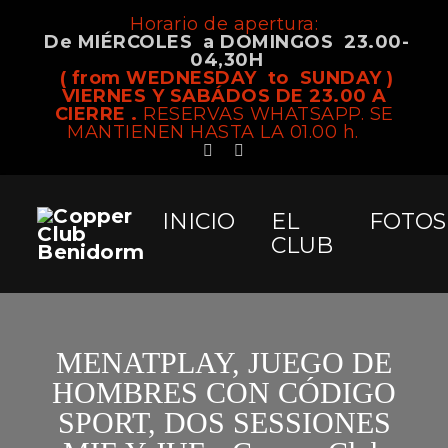
Horario de apertura:
De MIÉRCOLES a DOMINGOS 23.00-
04,30H
( from WEDNESDAY to SUNDAY )
VIERNES Y SABÁDOS DE 23.00 A
CIERRE .
RESERVAS WHATSAPP. SE
MANTIENEN HASTA LA 01.00 h.
INICIO
EL
FOTOS
CLUB
MENATPLAY, JUEGO DE
HOMBRES CON CÓDIGO
SPORT, DOS SESSIONES