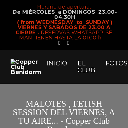
Horario de apertura:
De MIÉRCOLES a DOMINGOS 23.00-
04,30H
( from WEDNESDAY to SUNDAY )
VIERNES Y SABÁDOS DE 23.00 A
CIERRE .
RESERVAS WHATSAPP. SE
MANTIENEN HASTA LA 01.00 h.
INICIO
EL
FOTOS
CLUB
MALOTES , FETISH
SESSION DEL VIERNES, A
TU AIRE... - Copper Club