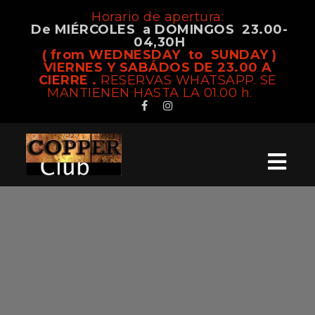
Horario de apertura:
De MIÉRCOLES a DOMINGOS 23.00-
04,30H
( from WEDNESDAY to SUNDAY )
VIERNES Y SABÁDOS DE 23.00 A
CIERRE .
RESERVAS WHATSAPP. SE
MANTIENEN HASTA LA 01.00 h.