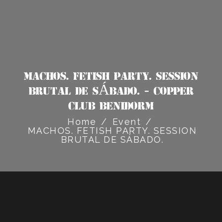
MACHOS. FETISH PARTY. SESSION
BRUTAL DE SÁBADO. - Copper
Club Benidorm
Home
/
Event
/
MACHOS. FETISH PARTY. SESSION
BRUTAL DE SÁBADO.