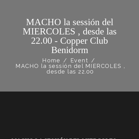
MACHO la sessión del
MIERCOLES , desde las
22.00 - Copper Club
Benidorm
Home
/
Event
/
MACHO la sessión del MIERCOLES ,
desde las 22.00