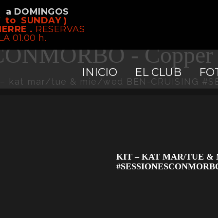
S a DOMINGOS
 mar/tue & mie/wed BE
 to SUNDAY )
IERRE .
RESERVAS
LA 01.00 h.
ONMORBO - Copper C
INICIO
EL CLUB
FO
t – kat mar/tue & mie/wed BEN-CRUISING
KIT – KAT MAR/TUE &
#SESSIONESCONMORB