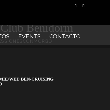
N-CRUISING
lub Benidorm
TOS
EVENTS
CONTACTO
 #SESSIONESCONMORBO
 MIE/WED BEN-CRUISING
O