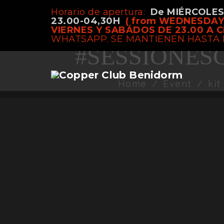
Horario de apertura:
De MIÉRCOLE
kit - kat
23.00-04,30H
( from WEDNESDAY
VIERNES Y SABÁDOS DE 23.00 A C
WHATSAPP. SE MANTIENEN HASTA 
#SESSIONESC
Home
/
Event
/
ki