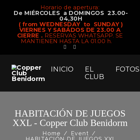
Horario de apertura:
De MIÉRCOLES a DOMINGOS 23.00-
04,30H
( from WEDNESDAY to SUNDAY )
VIERNES Y SABÁDOS DE 23.00 A
CIERRE .
RESERVAS WHATSAPP. SE
MANTIENEN HASTA LA 01.00 h.
INICIO
EL
FOTOS
CLUB
HABITACIÓN DE JUEGOS
XXL - Copper Club Benidorm
Home
/
Event
/
HABITACIÓN DE JUEGOS XXL