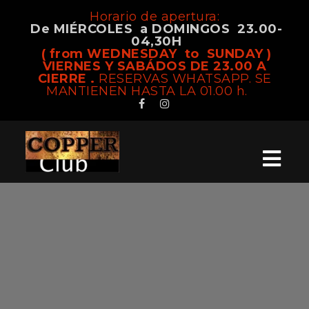
Horario de apertura:
De MIÉRCOLES a DOMINGOS 23.00-
04,30H
( from WEDNESDAY to SUNDAY )
VIERNES Y SABÁDOS DE 23.00 A
CIERRE .
RESERVAS WHATSAPP. SE
MANTIENEN HASTA LA 01.00 h.