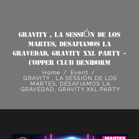
GRAVITY , LA SESSIÓN DE LOS
MARTES, DESAFIAMOS LA
GRAVEDAD, GRAVITY XXL PARTY -
Copper Club Benidorm
Home
/
Event
/
GRAVITY , LA SESSIÓN DE LOS
MARTES, DESAFIAMOS LA
GRAVEDAD, GRAVITY XXL PARTY