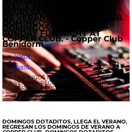
DOMINGOS DOTADITOS,
LLEGA EL VERANO,
REGRESAN LOS DOMINGOS
DE VERANO A COPPER CLUB.
DOMINGOS DOTADITOS.
DOMINGOS DIVERTIDOS.
SUNDAY FUN NIGHT AT
COPPER CLUB. - Copper Club
Benidorm
Home
/
Event
/
DOMINGOS DOTADITOS, LLEGA EL
VERANO, REGRESAN LOS DOMINGOS DE
VERANO A COPPER CLUB. DOMINGOS
DOTADITOS. DOMINGOS DIVERTIDOS.
SUNDAY FUN NIGHT AT COPPER CLUB.
DOMINGOS DOTADITOS, LLEGA EL VERANO,
REGRESAN LOS DOMINGOS DE VERANO A