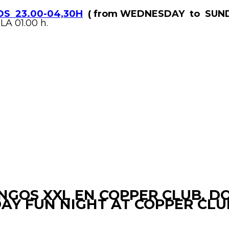
S 23.00-04,30H
( from WEDNESDAY to SUND
LA 01.00 h.
GOS XXL EN COPPER CLUB. D
Y FUN NIGHT AT COPPER CLUB.