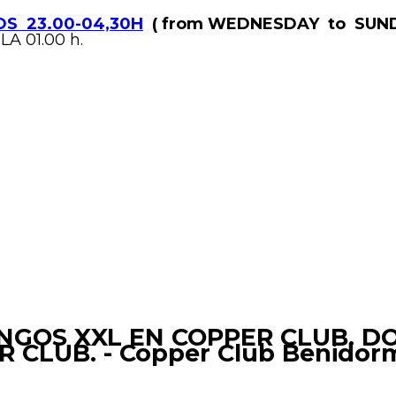
S 23.00-04,30H
( from WEDNESDAY to SUND
LA 01.00 h.
GOS XXL EN COPPER CLUB. D
 CLUB. - Copper Club Benidor