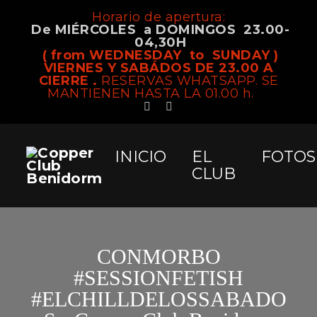
Horario de apertura:
De MIÉRCOLES a DOMINGOS 23.00-
04,30H
( from WEDNESDAY to SUNDAY )
VIERNES Y SABÁDOS DE 23.00 A
CIERRE .
RESERVAS WHATSAPP. SE
MANTIENEN HASTA LA 01.00 h.
INICIO
EL
FOTOS
CLUB
CONMORBO
#SESSIONFETISH
#ELCHILLDELOSSABADO