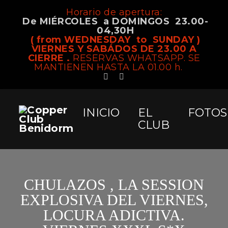
Horario de apertura:
De MIÉRCOLES a DOMINGOS 23.00-
04,30H
( from WEDNESDAY to SUNDAY )
VIERNES Y SABÁDOS DE 23.00 A
CIERRE .
RESERVAS WHATSAPP. SE
MANTIENEN HASTA LA 01.00 h.
INICIO
EL
FOTOS
CLUB
CHULAZOS , LA SESSION
EXPLOSIVA DEL VIERNES,
LOCURA ADICTIVA.