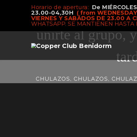
Horario de apertura:
De MIÉRCOLE
CHULAZOS, CH
23.00-04,30H
( from WEDNESDAY
VIERNES Y SABÁDOS DE 23.00 A C
WHATSAPP. SE MANTIENEN HASTA 
unirte al grupo, 
tar
CHULAZOS, CHULAZOS, CHULAZOS…. 