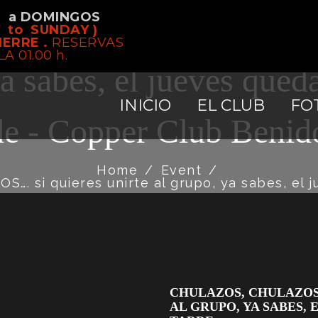
S a DOMINGOS
ULAZOS, CHULAZOS..
 to SUNDAY )
IERRE .
RESERVAS
LA 01.00 h.
ya sabes, el jueves qued
INICIO
EL CLUB
FO
de - Copper Club Beni
Home
/
Event
/
si quieres unirte al grupo, ya sabes, el j
CHULAZOS, CHULAZOS,
AL GRUPO, YA SABES,