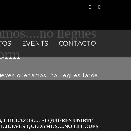
.. si quieres
amos....no llegues
TOS
EVENTS
CONTACTO
dorm
ueves quedamos….no llegues tarde
 CHULAZOS…. SI QUIERES UNIRTE
 EL JUEVES QUEDAMOS….NO LLEGUES