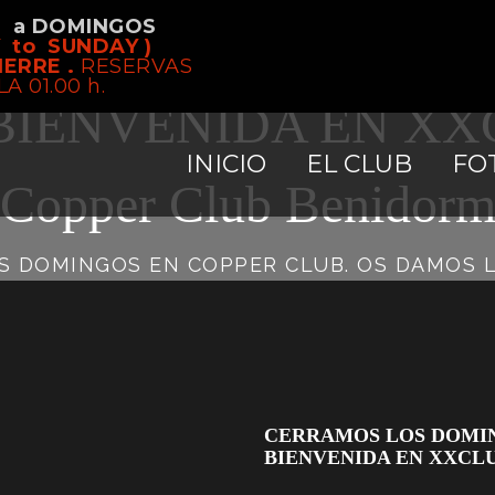
S a DOMINGOS
 DOMINGOS EN CO
 to SUNDAY )
IERRE .
RESERVAS
LA 01.00 h.
IENVENIDA EN XXCL
INICIO
EL CLUB
FO
Copper Club Benidor
 DOMINGOS EN COPPER CLUB. OS DAMOS LA
CERRAMOS LOS DOMIN
BIENVENIDA EN XXCLUB