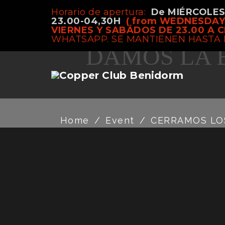
Horario de apertura:
De MIÉRCOLE
CERRAMOS LOS
23.00-04,30H
( from WEDNESDAY
VIERNES Y SABÁDOS DE 23.00 A C
WHATSAPP. SE MANTIENEN HASTA 
DAMOS LA B
Home
/
Event
/
CERRAMOS LOS