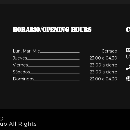
HORARIO/OPENING HOURS
C
Lun, Mar, Mie
Cerrado
(
Jueves
23.00 a 04.30
Viernes
23.00 a cierre
Sábados
23.00 a cierre
Domingos
23.00 a 04.30
EO
ub All Rights