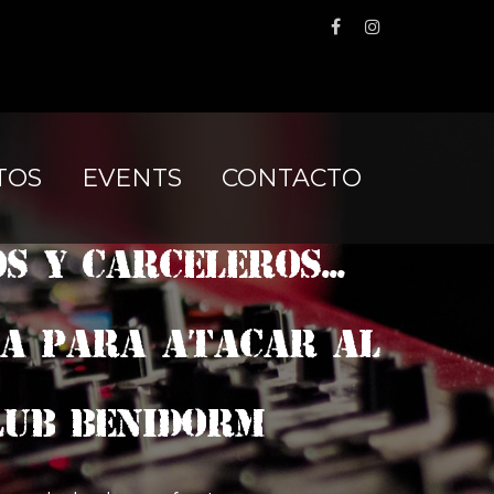
TOS
EVENTS
CONTACTO
 Y CARCELEROS...
sa para atacar al
lub Benidorm