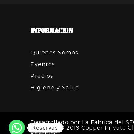
INFORMACION
Quienes Somos
Eventos
Precios
Higiene y Salud
Desarrollado por
La Fábrica del S
Copyright© 2019 Copper Private Cl
Reservas
Reserved.