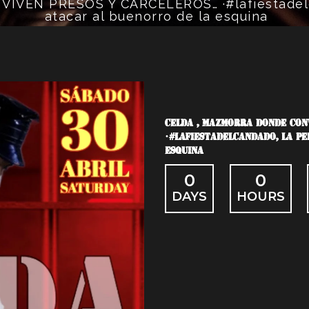
VEN PRESOS Y CARCELEROS… ·#lafiestadelca
atacar al buenorro de la esquina
CELDA , MAZMORRA DONDE CON
·#LAFIESTADELCANDADO, LA P
ESQUINA
0
0
DAYS
HOURS