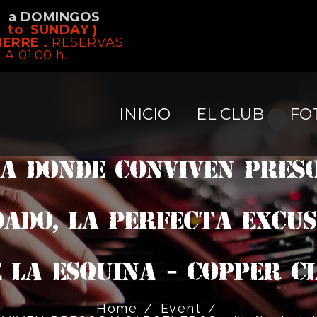
S a DOMINGOS
 to SUNDAY )
IERRE .
RESERVAS
LA 01.00 h.
INICIO
EL CLUB
FO
A DONDE CONVIVEN PRESOS
dado, la perfecta excu
 la esquina - Copper C
Home
/
Event
/