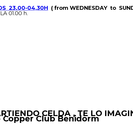
S 23.00-04,30H
( from WEDNESDAY to SUND
LA 01.00 h.
RTIENDO CELDA , TE LO IMAGI
 Copper Club Benidorm