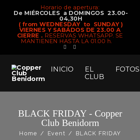
Horario de apertura:
De MIÉRCOLES a DOMINGOS 23.00-
04,30H
( from WEDNESDAY to SUNDAY )
VIERNES Y SABÁDOS DE 23.00 A
CIERRE .
RESERVAS WHATSAPP. SE
MANTIENEN HASTA LA 01.00 h.
INICIO
EL
FOTOS
CLUB
BLACK FRIDAY - Copper
Club Benidorm
Home
/
Event
/
BLACK FRIDAY