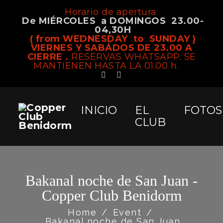
Horario de apertura:
De MIÉRCOLES a DOMINGOS 23.00-
04,30H
( from WEDNESDAY to SUNDAY )
VIERNES Y SABÁDOS DE 23.00 A
CIERRE .
RESERVAS WHATSAPP. SE
MANTIENEN HASTA LA 01.00 h.
INICIO
EL
FOTOS
CLUB
Bakanal noche de San Juan -
Copper Club Benidorm
Home
/
Event
/
Bakanal noche de San Juan