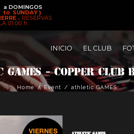
S a DOMINGOS
 to SUNDAY )
IERRE .
RESERVAS
LA 01.00 h.
INICIO
EL CLUB
FO
c GAMES - Copper Club 
Home
/
Event
/
athletic GAMES
ATHLETIC GAMES