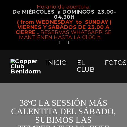
Horario de apertura:
De MIÉRCOLES a DOMINGOS 23.00-
04,30H
( from WEDNESDAY to SUNDAY )
VIERNES Y SABÁDOS DE 23.00 A
CIERRE .
RESERVAS WHATSAPP. SE
MANTIENEN HASTA LA 01.00 h.
INICIO
EL
FOTOS
CLUB
38ºC LA SESSIÓN MÁS
CALENTITA DEL SÁBADO,
SUBIMOS LAS